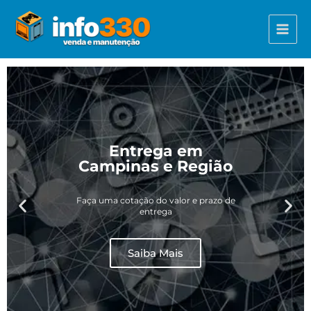
Ir
Main
para
Menu
o
conteúdo
Entrega em
Campinas e Região
Faça uma cotação do valor e prazo de
entrega
Saiba Mais