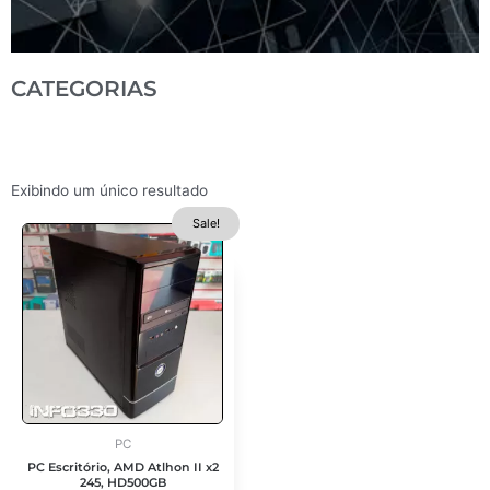
CATEGORIAS
Exibindo um único resultado
O
O
Sale!
preço
preço
original
atual
era:
é:
R$ 790,00.
R$ 590,00.
PC
PC Escritório, AMD Atlhon II x2
245, HD500GB