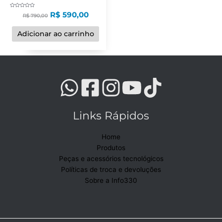
Avaliação
R$
590,00
R$
790,00
0
de
5
Adicionar ao carrinho
Links Rápidos
Home
Produtos
Peças e acessórios tecnológicos
Políticas de troca e devoluções
Sobre a Info330