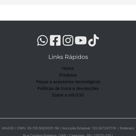
Links Rápidos
Home
Produtos
Peças e acessórios tecnológicos
Políticas de troca e devoluções
Sobre a Info330
Info330 / CNPJ: 35.720.552/0001-59 / Inscrição Estadual: 122.247.037.119 / Endereço
Rua Carolina Florence, 1249 - Campinas, SP - 13073-225 /