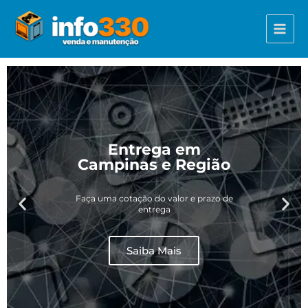
Ir
Main
para
Menu
o
conteúdo
Entrega em
Campinas e Região
Faça uma cotação do valor e prazo de
entrega
Saiba Mais