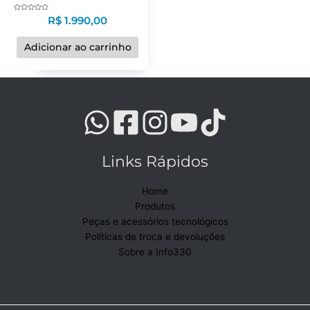
Avaliação
R$
1.990,00
0
de
5
Adicionar ao carrinho
Links Rápidos
Home
Produtos
Peças e acessórios tecnológicos
Políticas de troca e devoluções
Sobre a Info330