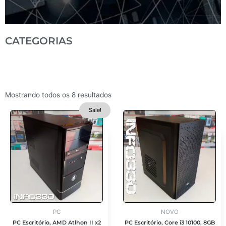
CATEGORIAS
Mostrando todos os 8 resultados
O
O
Sale!
preço
preço
original
atual
era:
é:
R$ 790,00.
R$ 590,00.
PC
NOVO
PC Escritório, AMD Atlhon II x2
PC Escritório, Core i3 10100, 8GB