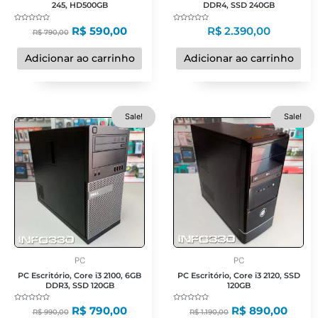
245, HD500GB
DDR4, SSD 240GB
Avaliação
Avaliação
R$
590,00
R$
2.390,00
R$
790,00
0
0
de
de
5
5
Adicionar ao carrinho
Adicionar ao carrinho
O
O
O
O
Sale!
Sale!
preço
preço
preço
preço
original
atual
original
atual
era:
é:
era:
é:
R$ 990,00.
R$ 790,00.
R$ 1.190,00.
R$ 89
PC
PC
PC Escritório, Core i3 2100, 6GB
PC Escritório, Core i3 2120, SSD
DDR3, SSD 120GB
120GB
Avaliação
Avaliação
R$
790,00
R$
890,00
R$
990,00
R$
1.190,00
0
0