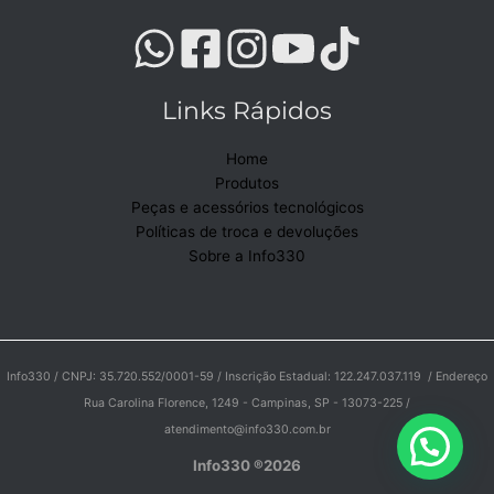
Links Rápidos
Home
Produtos
Peças e acessórios tecnológicos
Políticas de troca e devoluções
Sobre a Info330
Info330 / CNPJ: 35.720.552/0001-59 / Inscrição Estadual: 122.247.037.119 / Endereço
Rua Carolina Florence, 1249 - Campinas, SP - 13073-225 /
atendimento@info330.com.br
Info330 ®2026