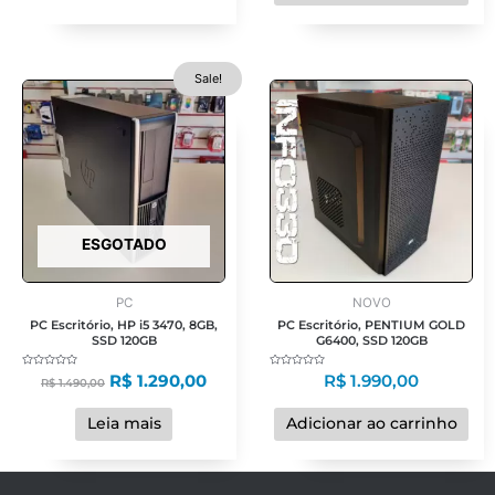
O
O
Sale!
preço
preço
original
atual
era:
é:
R$ 1.490,00.
R$ 1.290,00.
ESGOTADO
PC
NOVO
PC Escritório, HP i5 3470, 8GB,
PC Escritório, PENTIUM GOLD
SSD 120GB
G6400, SSD 120GB
Avaliação
Avaliação
R$
1.290,00
R$
1.990,00
R$
1.490,00
0
0
de
de
5
5
Leia mais
Adicionar ao carrinho