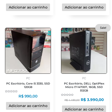
de
de
5
5
Adicionar ao carrinho
Adicionar ao carrinho
O
O
Sale!
preço
pre
original
atua
era:
é:
R$ 4.490,00.
R$ 3
PC
PC
PC Escritório, Core i5 3330, SSD
PC Escritório, DELL OptiPlex
120GB
Micro I7-14700T, 16GB, SSD
512GB
Avaliação
R$
990,00
0
Avaliação
R$
3.990,00
de
R$
4.490,00
0
5
de
5
Adicionar ao carrinho
Adicionar ao carrinho