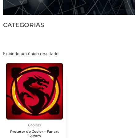
CATEGORIAS
Exibindo um único resultado
Este
produto
tem
várias
variantes.
As
opções
podem
ser
escolhidas
Coolers
na
Protetor de Cooler – Fanart
120mm
página