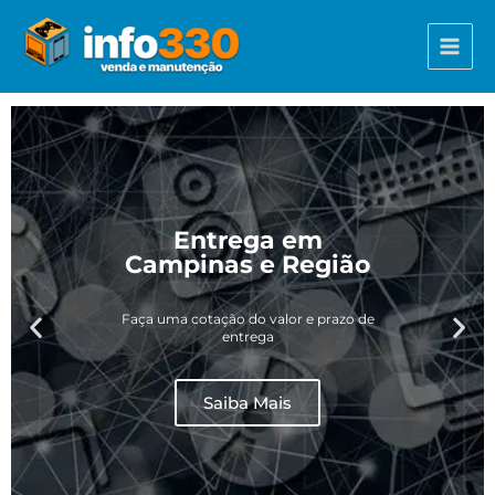
Ir
Main
para
Menu
o
conteúdo
Entrega em
Campinas e Região
Faça uma cotação do valor e prazo de
entrega
Saiba Mais