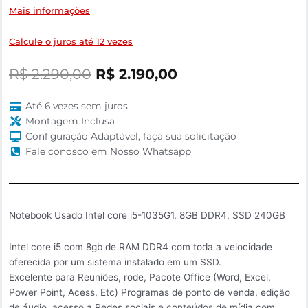
Mais informações
Calcule o juros até 12 vezes
O
O
R$
2.290,00
R$
2.190,00
preço
preço
original
atual
Até 6 vezes sem juros
era:
é:
Montagem Inclusa
R$ 2.290,00.
R$ 2.190,00.
Configuração Adaptável, faça sua solicitação
Fale conosco em Nosso Whatsapp
Notebook Usado Intel core i5-1035G1, 8GB DDR4, SSD 240GB
Intel core i5 com 8gb de RAM DDR4 com toda a velocidade
oferecida por um sistema instalado em um SSD.
Excelente para Reuniões, rode, Pacote Office (Word, Excel,
Power Point, Acess, Etc) Programas de ponto de venda, edição
de áudio, acesso a Redes sociais e conteúdos de mídia com