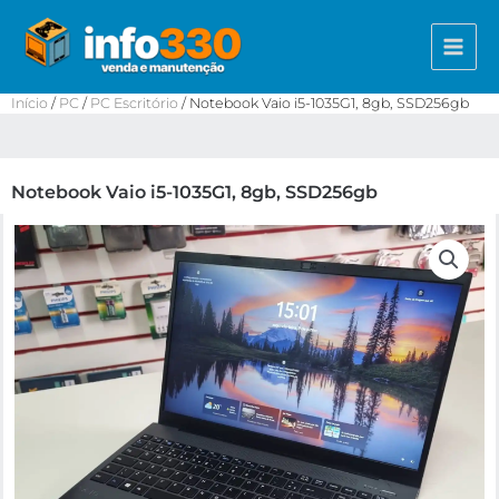
Ir
Main
para
Menu
o
conteúdo
Início
/
PC
/
PC Escritório
/ Notebook Vaio i5-1035G1, 8gb, SSD256gb
Notebook Vaio i5-1035G1, 8gb, SSD256gb